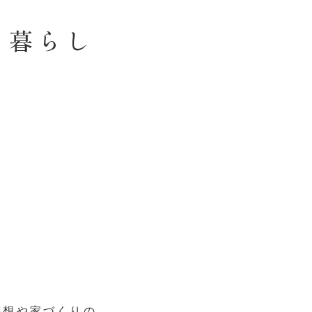
る暮らし
。
感想や家づくりの