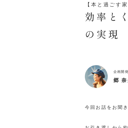
【本と過ごす
効率と
の実現
企画開
郷 
今回お話をお聞
お引き渡しから