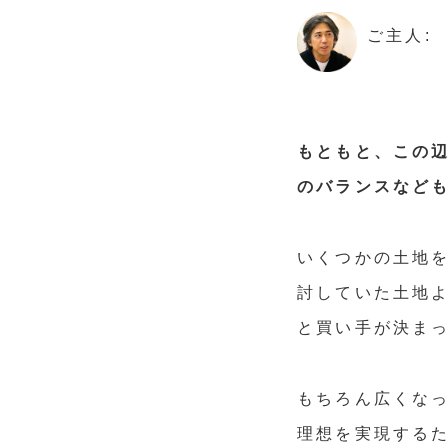
ご主人:
もともと、この
のバランスなど
いくつかの土地
討していた土地よ
と買い手が決ま
もちろん広くな
理想を実現する